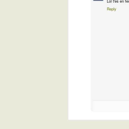
Lol t'es en fe
Reply