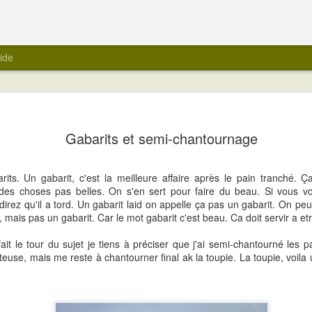
ide
Gabarits et semi-chantournage
rits. Un gabarit, c'est la meilleure affaire après le pain tranché. Ç
s des choses pas belles. On s'en sert pour faire du beau. Si vous v
i direz qu'il a tord. Un gabarit laid on appelle ça pas un gabarit. On pe
 mais pas un gabarit. Car le mot gabarit c'est beau. Ca doit servir a etr
ait le tour du sujet je tiens à préciser que j'ai semi-chantourné les p
uteuse, mais me reste à chantourner final ak la toupie. La toupie, voila