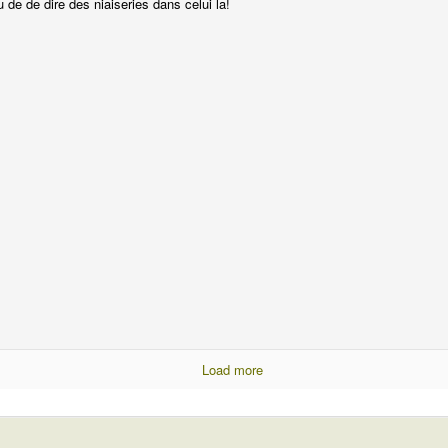
u de de dire des niaiseries dans celui la!
Load more