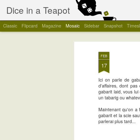
Dice in a Teapot
Classic
Flipcard
Magazine
Mosaic
Sidebar
Snapshot
Timesl
FEB
17
Ici on parle de gaba
d'affaires, dont pa
gabarit laid, vous lu
un tabarig ou whatev,
Maintenant qu'on a f
gabarit et la scie sa
parlerai plus tard...